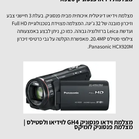
מצלמת וידיאו דיגיטלית איכותית מבית פנסוניק. בעלת 3 חיישני צבע
וזיכרון מובנה של 32 ג'יגה. המצלמה מצוידת בטכנולוגיית Full HD
ועדשת Leica ברזולוציה גבוהה. כמו כן, ניתן לבצע באמצעותה
צילומי סטילס 20.4MP. מאפשרת הקלטה על גבי כרטיסי זיכרון
Panasonic HCX920M.
מצלמת וידאו פנסוניק GH4 לוידיאו ולסטילס |
מצלמת פנסוניק לומיקס