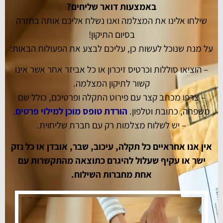
באמצעות דואר שליחים?
שילחו אלינו את המצלמה ואנו נשלח אליכם אותה בחזרה
בסיום התיקון!
על מנת שנוכל לעשות כן, עליכם לבצע את הפעולות הבאות:
– הוציאו סוללות וכרטיס זיכרון או כל אביזר אחר אשר אינו
קשור לתיקון המצלמה.
– צרפו מכתב קצר עם פירוט התקלה ופרטיכם, כולל שם
משפחה, כתובת וטלפון.
הורדת טופס מוכן למילוי פרטים
.
– יש לשלוח מצלמות רק עם חברת שליחוית.
אין אנו אחראיים כל תקלה, עיכוב, שבר, אובדן או כל נזק
ישר או עקיף שעלול להיגרם כתוצאה מהתקשרות עם
אחת מחברות השילוח.