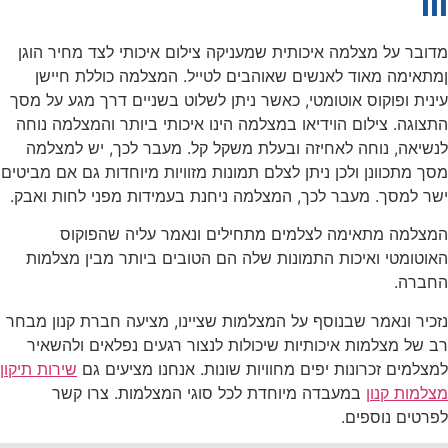
III
מדובר על מצלמה איכותית שמעניקה צילום איכותי לצד מחיר הוגן
ןמתאימה מאוד לאנשים שאוהבים לטייל. המצלמה כוללת חיישן
עינית ופוקוס אוטומטי, כאשר ניתן לשלוט בשניים דרך מגע על מסך
התצוגה. צילום הוידיאו במצלמה הינו איכותי ביותר והמצלמה נוחה
לנשיאה, נוחה לאחיזה ובעלת משקל קל. מעבר לכך, יש למצלמה
מסך מתכוונן ולכן ניתן לצלם תמונות מזוויות מיוחדות גם אם מביטים
ישר למסך. מעבר לכך, המצלמה ניחנת בעמידות מפני לחות ואבק.
המצלמה מתאימה לצלמים מתחילים ונאמר עליה שהפוקוס
האוטומטי ואיכות התמונות שלה הם הטובים ביותר מבין מצלמות
החברה.
נזכיר ונאמר שבנוסף על המצלמות שציינו, מציעה חברת קנון מבחר
רב של מצלמות איכותיות שיכולות לנצור רגעים נפלאים ולהשאיר
למצלמים זכרונות יפים מחוויות שונות. אנחנו מציעים גם
שירות תיקון
מצלמות קנון
במעבדה מיוחדת לכל סוגי המצלמות. צרו קשר
לפרטים נוספים.