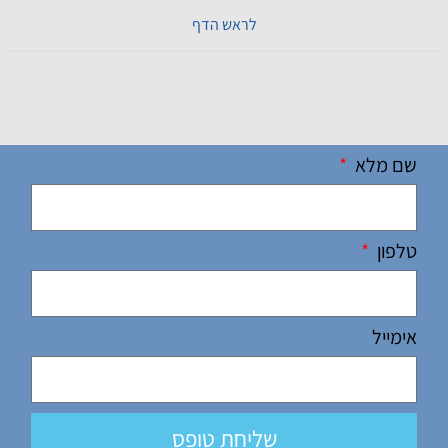
לראש הדף
שם מלא
טלפון
אימייל
שליחת טופס